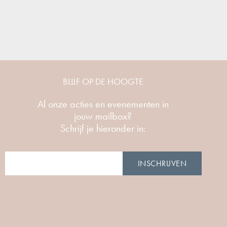
BLIJF OP DE HOOGTE
Al onze acties en evenementen in
jouw mailbox?
Schrijf je hieronder in:
INSCHRIJVEN
Alternative: