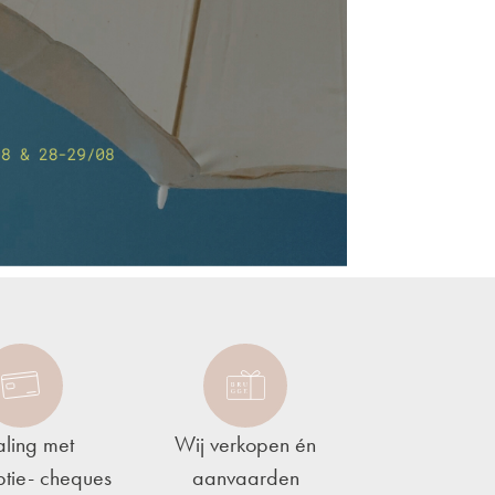
aling met
Wij verkopen én
tie- cheques
aanvaarden