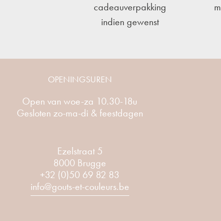
cadeauverpakking
m
indien gewenst
OPENINGSUREN
Open van woe-za 10.30-18u
Gesloten zo-ma-di & feestdagen
Ezelstraat 5
8000 Brugge
+32 (0)50 69 82 83
info@gouts-et-couleurs.be