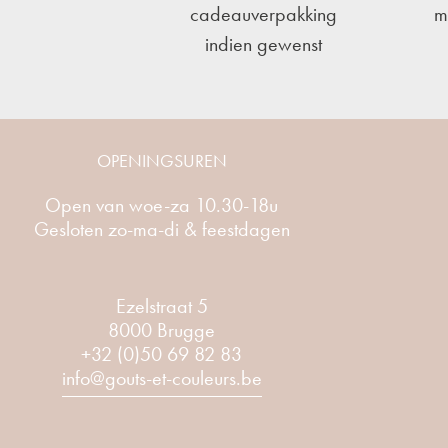
cadeauverpakking
m
indien gewenst
OPENINGSUREN
Open van woe-za 10.30-18u
Gesloten zo-ma-di & feestdagen
Ezelstraat 5
8000 Brugge
+32 (0)50 69 82 83
info@gouts-et-couleurs.be