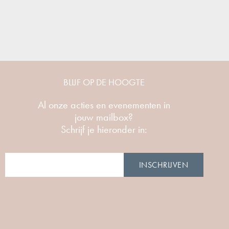
BLIJF OP DE HOOGTE
Al onze acties en evenementen in
jouw mailbox?
Schrijf je hieronder in:
INSCHRIJVEN
Alternative: