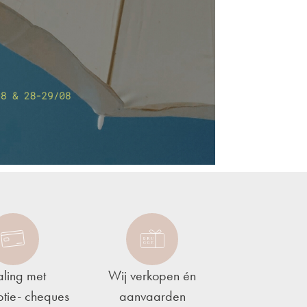
aling met
Wij verkopen én
tie- cheques
aanvaarden